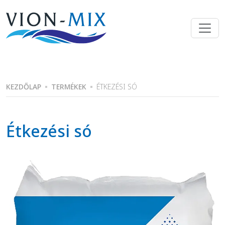
Skip
to
the
content
KEZDŐLAP
TERMÉKEK
ÉTKEZÉSI SÓ
Étkezési só