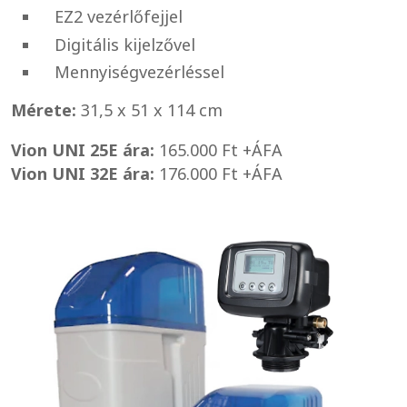
EZ2 vezérlőfejjel
Digitális kijelzővel
Mennyiségvezérléssel
Mérete:
31,5 x 51 x 114 cm
Vion UNI 25E ára:
165.000 Ft +ÁFA
Vion UNI 32E ára:
176.000 Ft +ÁFA