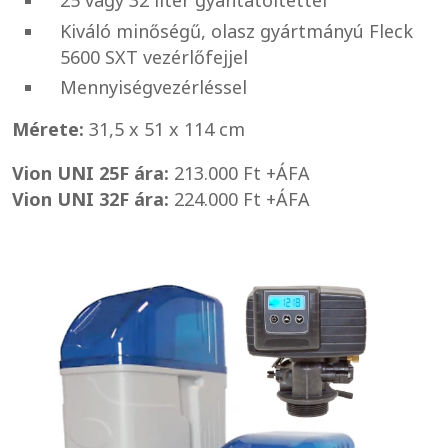
25 vagy 32 liter gyantatöltettel
Kiváló minőségű, olasz gyártmányú Fleck
5600 SXT vezérlőfejjel
Mennyiségvezérléssel
Mérete:
31,5 x 51 x 114 cm
Vion UNI 25F ára:
213.000 Ft +ÁFA
Vion UNI 32F ára:
224.000 Ft +ÁFA