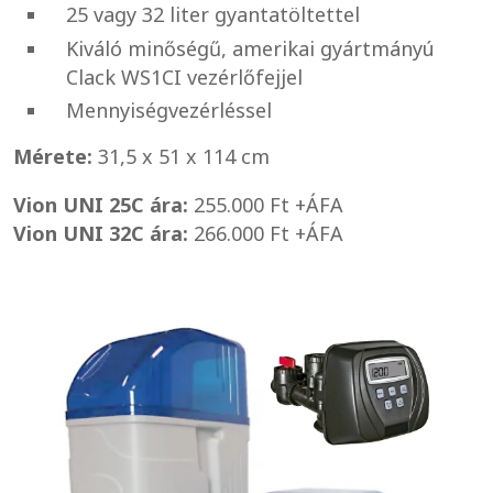
25 vagy 32 liter gyantatöltettel
Kiváló minőségű, amerikai gyártmányú
Clack WS1CI vezérlőfejjel
Mennyiségvezérléssel
Mérete:
31,5 x 51 x 114 cm
Vion UNI 25C ára:
255.000 Ft +ÁFA
Vion UNI 32C ára:
266.000 Ft +ÁFA