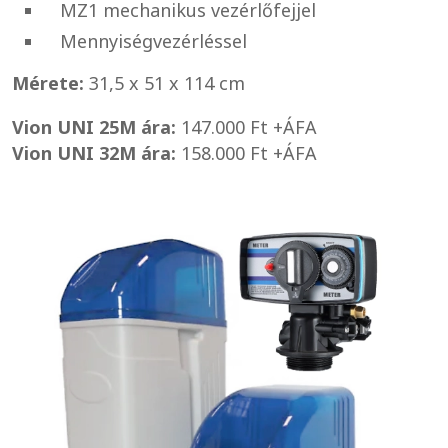
MZ1 mechanikus vezérlőfejjel
Mennyiségvezérléssel
Mérete:
31,5 x 51 x 114 cm
Vion UNI 25M ára:
147.000 Ft +ÁFA
Vion UNI 32M ára:
158.000 Ft +ÁFA