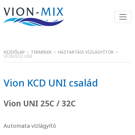
Skip
to
the
content
KEZDŐLAP
TERMÉKEK
HÁZTARTÁSI VÍZLÁGYÍTÓK
VION KCD UNI
Vion KCD UNI család
Vion UNI 25C / 32C
Automata vízlágyító